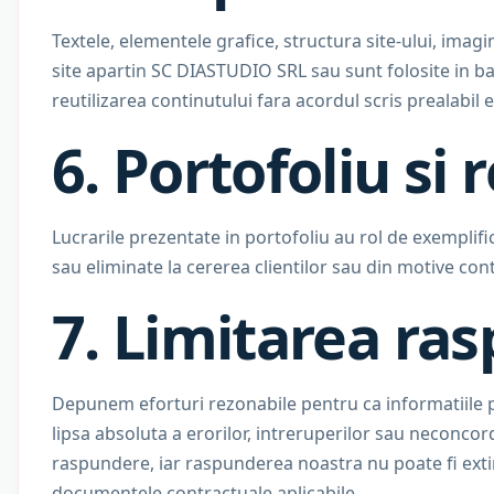
Textele, elementele grafice, structura site-ului, imagin
site apartin SC DIASTUDIO SRL sau sunt folosite in ba
reutilizarea continutului fara acordul scris prealabil 
6. Portofoliu si 
Lucrarile prezentate in portofoliu au rol de exemplifi
sau eliminate la cererea clientilor sau din motive con
7. Limitarea ras
Depunem eforturi rezonabile pentru ca informatiile pu
lipsa absoluta a erorilor, intreruperilor sau neconcord
raspundere, iar raspunderea noastra nu poate fi extin
documentele contractuale aplicabile.