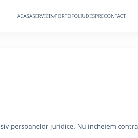
ACASA
SERVICII
PORTOFOLIU
DESPRE
CONTACT
usiv persoanelor juridice. Nu incheiem contra