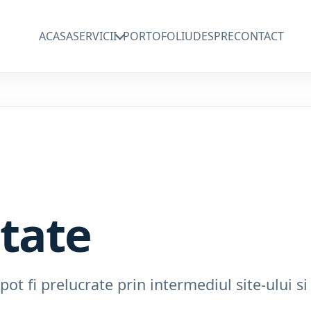
ACASA
SERVICII
PORTOFOLIU
DESPRE
CONTACT
itate
ot fi prelucrate prin intermediul site-ului si 