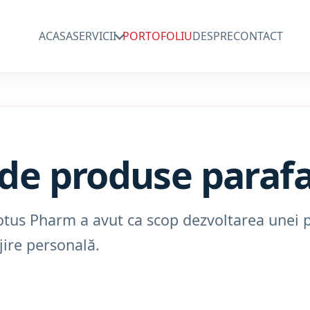
ACASA
SERVICII
PORTOFOLIU
DESPRE
CONTACT
 de produse paraf
otus Pharm a avut ca scop dezvoltarea unei 
jire personală.