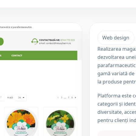
Web design
Realizarea magaz
dezvoltarea une
parafarmaceutice 
gamă variată de 
la produse pentr
Platforma este co
categorii și ide
diversitate, acces
pentru clienți in