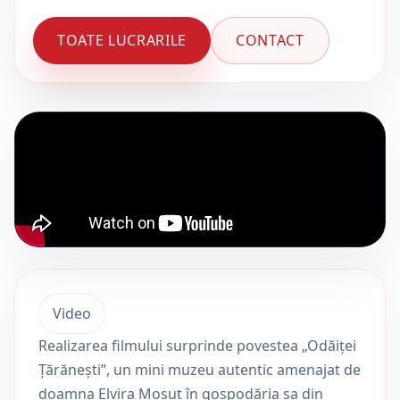
TOATE LUCRARILE
CONTACT
Video
Realizarea filmului surprinde povestea „Odăiței
Țărănești”, un mini muzeu autentic amenajat de
doamna Elvira Moșuț în gospodăria sa din